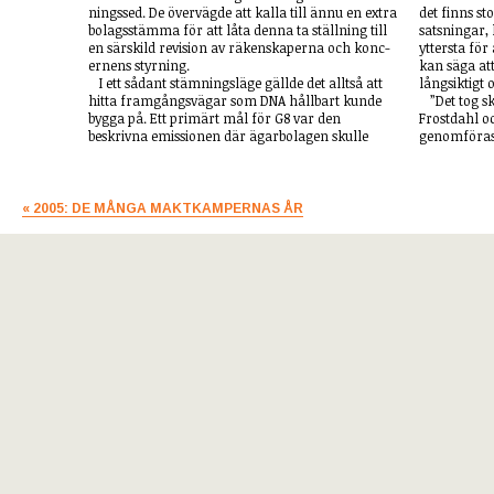
ningssed. De övervägde att kalla till ännu en extra
det finns s
bolagsstämma för att låta denna ta ställning till
satsningar, 
en sär­skild revi­sion av räken­skap­erna och konc­
yttersta för
ernens styrning.
kan säga at
I ett sådant stämningsläge gällde det alltså att
långsiktigt 
hitta framgångsvägar som DNA hållbart kunde
”Det tog s
bygga på. Ett primärt mål för G8 var den
Frostdahl o
beskrivna emissionen där ägarbolagen skulle
genomföras 
« 2005: DE MÅNGA MAKTKAMPERNAS ÅR