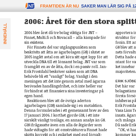
FRAMTIDEN äR NU
2006: Året för den stora spli
2006 blev året då tre bolag viktiga för JNT –
apportera in
Finnet, Multi.fi och Novacall – alla kämpade för
struk­tur för
sin existens.
fonin. Ett a
För Finnets del var utgångspunkten som
G8 blev att a
beskrivits att åtta av ägarbolagen (G8) i slutet av
nets för­valt
2005 ingått avtal om att köra sitt eget lopp för att
Detta hade e
utveckla DNA till ett lönsamt bolag. JNT var som
ntant för var
framgått en av de åtta, dock i en passiv roll. Jan-
ket inne­bar
Erik Frostdahl beskriver saken som att DNA
maj­ori­teten
behövde bli ett ”vanligt” bolag. Vanligt i den
meningen att det inte genom avtal med ägarna
ERIK SJÖB
berövades handlingsfrihet, och inte heller var
Det här var
förhindrat att finansiera sina investeringar på
bolagsstä
egen hand.
första för­s
Reaktionen blev att de övriga aderton
inhiberas p
ägarbolagen (G18) samlade sig i en motaktion.
Erik Frostda
Denna formulerades i ett gemensamt brev av den
Vasa Läns Te
17 januari 2006. I korthet gjorde G18, i ett inte
insats. Ägar
särskilt vänligt tonläge, en annan analys än G8.
och många s
G18 ifrågasatte även om alla de åtgärder som
Då sade Eri
hade vidtagits för att omstrukturera Finnet hade
”OK, vi ha
skötts korrekt och i enlighet med god för­valt­
kommer kna